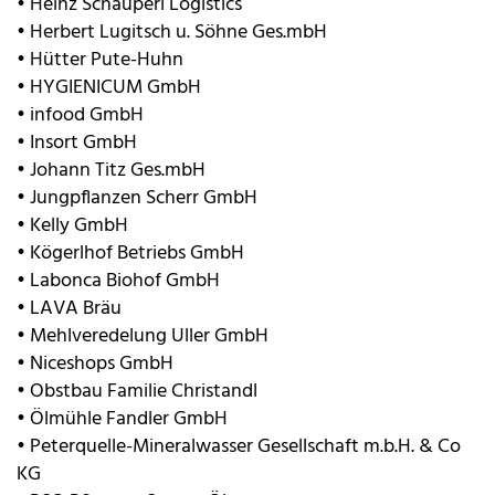
• Heinz Schauperl Logistics
• Herbert Lugitsch u. Söhne Ges.mbH
• Hütter Pute-Huhn
• HYGIENICUM GmbH
• infood GmbH
• Insort GmbH
• Johann Titz Ges.mbH
• Jungpflanzen Scherr GmbH
• Kelly GmbH
• Kögerlhof Betriebs GmbH
• Labonca Biohof GmbH
• LAVA Bräu
• Mehlveredelung Uller GmbH
• Niceshops GmbH
• Obstbau Familie Christandl
• Ölmühle Fandler GmbH
• Peterquelle-Mineralwasser Gesellschaft m.b.H. & Co
KG