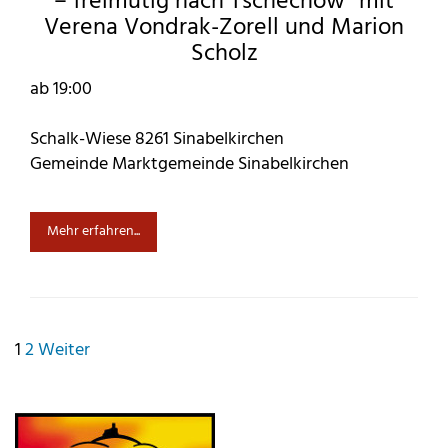
– freimütig nach Tschechow” mit
Verena Vondrak-Zorell und Marion
Scholz
ab 19:00
Schalk-Wiese 8261 Sinabelkirchen
Gemeinde Marktgemeinde Sinabelkirchen
Mehr erfahren...
Seitennummerierung
1
2
Weiter
der
Beiträge