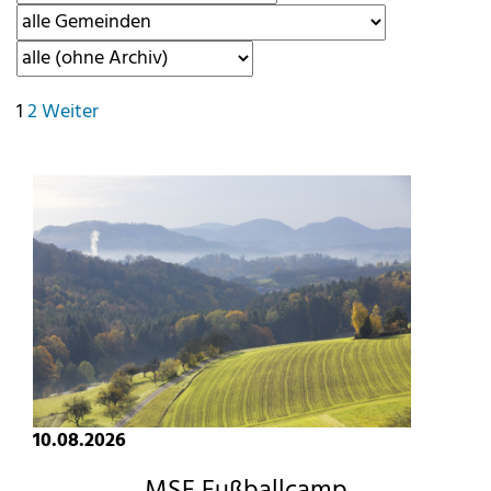
Seitennummerierung
1
2
Weiter
der
Beiträge
10.08.2026