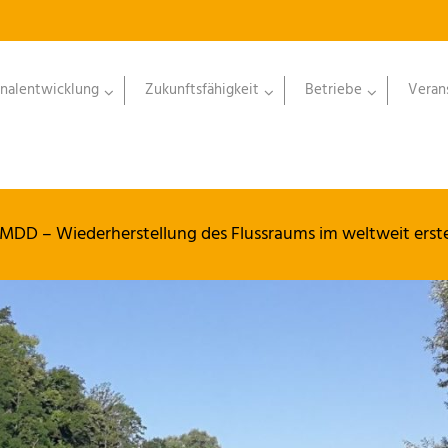
nalentwicklung
Zukunftsfähigkeit
Betriebe
Veran
ineMDD – Wiederherstellung des Flussraums im weltweit er