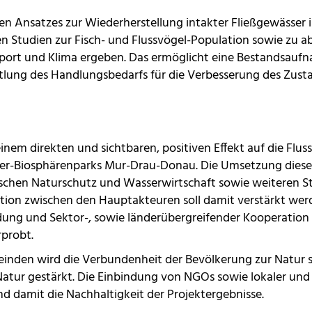
ven Ansatzes zur Wiederherstellung intakter Fließgewässer
en Studien zur Fisch- und Flussvögel-Population sowie zu 
port und Klima ergeben. Das ermöglicht eine Bestandsaufn
lung des Handlungsbedarfs für die Verbesserung des Zustan
nem direkten und sichtbaren, positiven Effekt auf die Flus
er-Biosphärenparks Mur-Drau-Donau. Die Umsetzung dieser
schen Naturschutz und Wasserwirtschaft sowie weiteren Sta
ation zwischen den Hauptakteuren soll damit verstärkt we
dung und Sektor-, sowie länderübergreifender Kooperatio
probt.
einden wird die Verbundenheit der Bevölkerung zur Natur s
tur gestärkt. Die Einbindung von NGOs sowie lokaler und n
nd damit die Nachhaltigkeit der Projektergebnisse.