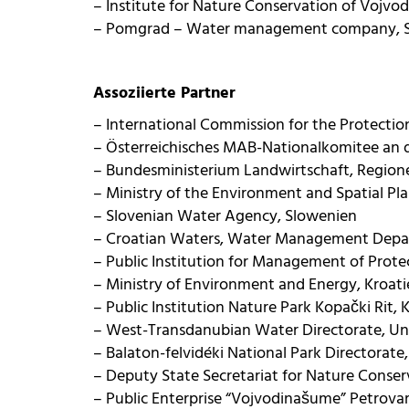
– Institute for Nature Conservation of Vojvod
– Pomgrad – Water management company, 
Assoziierte Partner
– International Commission for the Protectio
– Österreichisches MAB-Nationalkomitee an d
– Bundesministerium Landwirtschaft, Region
– Ministry of the Environment and Spatial Pl
– Slovenian Water Agency, Slowenien
– Croatian Waters, Water Management Depart
– Public Institution for Management of Protec
– Ministry of Environment and Energy, Kroat
– Public Institution Nature Park Kopački Rit, 
– West-Transdanubian Water Directorate, U
– Balaton-felvidéki National Park Directorate
– Deputy State Secretariat for Nature Conserv
– Public Enterprise “Vojvodinašume” Petrovar