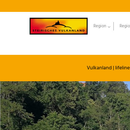
Region
Regio
Vulkanland
| lifel