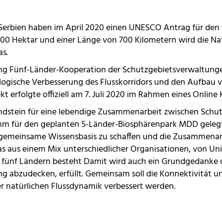
 Serbien haben im April 2020 einen UNESCO Antrag für den
000 Hektar und einer Länge von 700 Kilometern wird die Na
s.
tung Fünf-Länder-Kooperation der Schutzgebietsverwaltung
logische Verbesserung des Flusskorridors und den Aufbau 
 erfolgte offiziell am 7. Juli 2020 im Rahmen eines Online K
undstein für eine lebendige Zusammenarbeit zwischen Sch
für den geplanten 5-Länder-Biosphärenpark MDD gelegt. l
ne gemeinsame Wissensbasis zu schaffen und die Zusammena
 das aus einem Mix unterschiedlicher Organisationen, von U
n fünf Ländern besteht Damit wird auch ein Grundgedanke
g abzudecken, erfüllt. Gemeinsam soll die Konnektivität un
er natürlichen Flussdynamik verbessert werden.