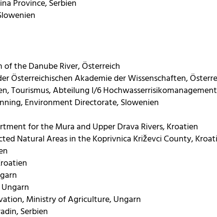
ina Province, Serbien
Slowenien
n of the Danube River, Österreich
er Österreichischen Akademie der Wissenschaften, Österre
en, Tourismus, Abteilung I/6 Hochwasserrisikomanagement,
anning, Environment Directorate, Slowenien
ment for the Mura and Upper Drava Rivers, Kroatien
ted Natural Areas in the Koprivnica Križevci County, Kroat
ien
Kroatien
ngarn
, Ungarn
ation, Ministry of Agriculture, Ungarn
adin, Serbien