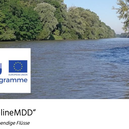
felineMDD“
endige Flüsse