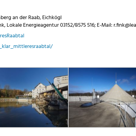
hberg an der Raab, Eichkögl
 Lokale Energieagentur 03152/8575 516; E-Mail: r.fink@lea
resRaabtal
lar_mittleresraabtal/