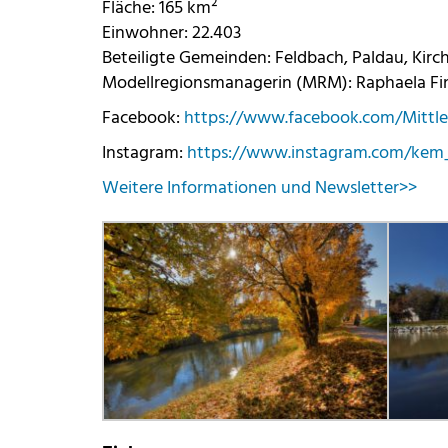
Fläche: 165 km²
Einwohner: 22.403
Beteiligte Gemeinden: Feldbach, Paldau, Kirc
Modellregionsmanagerin (MRM): Raphaela Fink,
Facebook:
https://www.facebook.com/Mittle
Instagram:
https://www.instagram.com/kem_k
Weitere Informationen und Newsletter>>