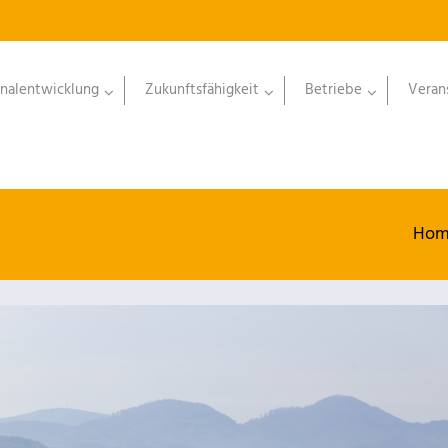
nalentwicklung
Zukunftsfähigkeit
Betriebe
Veran
Hom