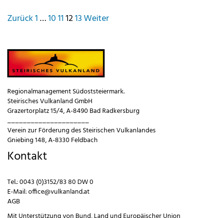
Seitennummerierung
Zurück
1
…
10
11
12
13
Weiter
der
Beiträge
Regionalmanagement Südoststeiermark.
Steirisches Vulkanland GmbH
Grazertorplatz 15/4, A-8490 Bad Radkersburg
_____________________
Verein zur Förderung des Steirischen Vulkanlandes
Gniebing 148, A-8330 Feldbach
Kontakt
Tel.:
0043 (0)3152/83 80 DW 0
E-Mail:
office@vulkanland.at
AGB
Mit Unterstützung von
Bund
,
Land
und
Europäischer Union