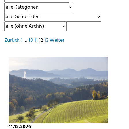
Seitennummerierung
Zurück
1
…
10
11
12
13
Weiter
der
Beiträge
11.12.2026