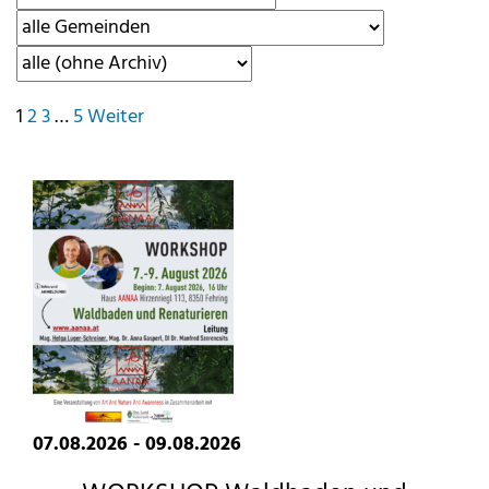
Seitennummerierung
1
2
3
…
5
Weiter
der
Beiträge
07.08.2026 - 09.08.2026