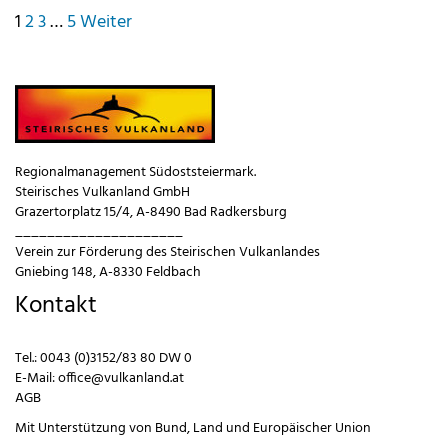
Seitennummerierung
1
2
3
…
5
Weiter
der
Beiträge
Regionalmanagement Südoststeiermark.
Steirisches Vulkanland GmbH
Grazertorplatz 15/4, A-8490 Bad Radkersburg
_____________________
Verein zur Förderung des Steirischen Vulkanlandes
Gniebing 148, A-8330 Feldbach
Kontakt
Tel.:
0043 (0)3152/83 80 DW 0
E-Mail:
office@vulkanland.at
AGB
Mit Unterstützung von
Bund
,
Land
und
Europäischer Union