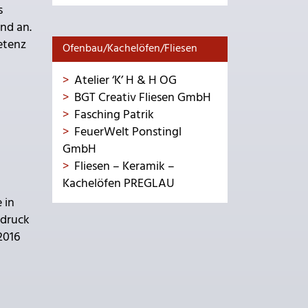
s
nd an.
etenz
Ofenbau/Kachelöfen/Fliesen
Atelier ‘K’ H & H OG
BGT Creativ Fliesen GmbH
Fasching Patrik
FeuerWelt Ponstingl
GmbH
Fliesen – Keramik –
Kachelöfen PREGLAU
 in
ndruck
2016