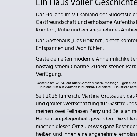
Ein Haus voller Geschicht
Das Holland im Vulkanland der Südoststeierma
Gastfreundschaft und erholsame Aufenthalt
Komfort, Ruhe und ein angenehmes Ambiente
Das Gästehaus „Das Holland“, bietet komf
Entspannen und Wohlfühlen.
Gäste genießen moderne Annehmlichkeiten, 
nostalgischem Charme. Zudem stehen Park
Verfügung.
Kostenloses WLAN auf allen Gästezimmern, Massage – genießen Si
– Frühstück ist auf Wunsch zubuchbar, Haustiere – Haustiere her
Seit 2026 führe ich, Martina Grossauer, das
und großer Wertschätzung für Gastfreund
meinen zwei Fellnasen Peny und Bella an mei
Herzensangelegenheit geworden. Die stilvo
machen diesen Ort zu etwas ganz Besondere
heißen und ihnen eine angenehme, erholsam