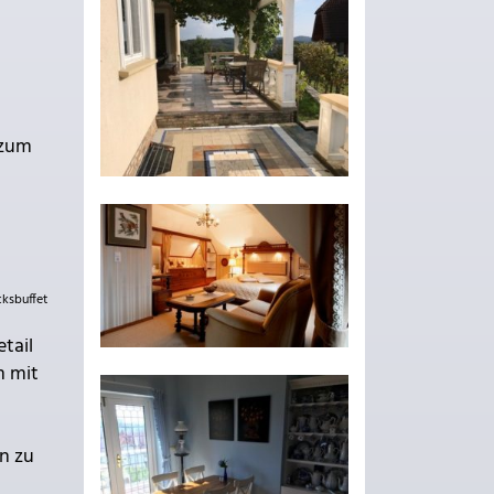
 zum
cksbuffet
tail
m mit
n zu