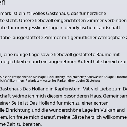
en
rk ist ein stilvolles Gästehaus, das für herzliche
e steht. Unsere liebevoll eingerichteten Zimmer verbinden
 für unvergessliche Tage in der idyllischen Landschaft.
ortabel ausgestattete Zimmer mit gemütlicher Atmosphäre
eine ruhige Lage sowie liebevoll gestaltete Räume mit
möglichkeiten und ein angenehmer Aufenthaltsbereich zur
e eine entspannende Massage, Pool-Infinity Pool/beheizt/ Salzwasser Anlage, Frühstü
zlich Willkommen, Parkplatz – kostenlos Parken direkt beim Gästehaus
 Gästehaus Das Holland in Kapfenstein. Mit viel Liebe zum De
schaft widme ich mich diesem besonderen Haus. Gemeinsa
ner Seite ist Das Holland für mich zu einer echten
lle Einrichtung und die wunderschöne Lage im Vulkanland
m. Ich freue mich darauf, meine Gäste herzlich willkomme
e Zeit zu bereiten.