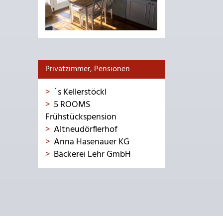
Privatzimmer, Pensionen
´s Kellerstöckl
5 ROOMS
Frühstückspension
Altneudörflerhof
Anna Hasenauer KG
Bäckerei Lehr GmbH