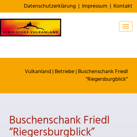
Datenschutzerklärung
|
Impressum
|
Kontakt
Togg
Vulkanland
|
Betriebe
|
Buschenschank Friedl
“Riegersburgblick”
Buschenschank Friedl
“Riegersburgblick”