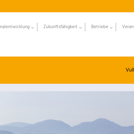
nalentwicklung
Zukunftsfähigkeit
Betriebe
Veran
Vul