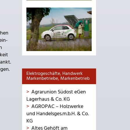
chen
ein-
n
keit
ankt.
rgen.
Elektrogeschäfte, Handwerk
Markenbetriebe, Markenbetrieb
Agrarunion Südost eGen
Lagerhaus & Co. KG
AGROPAC – Holzwerke
und Handelsges.m.b.H. & Co.
KG
Altes Gehöft am