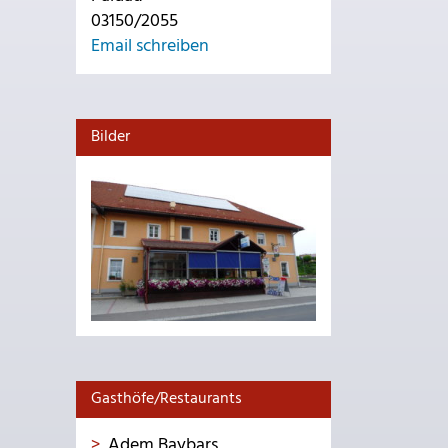
03150/2055
Email schreiben
Bilder
Gasthöfe/Restaurants
Adem Baybars