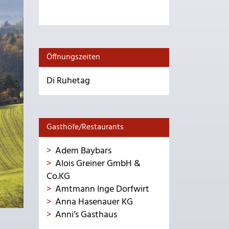
Öffnungszeiten
Di Ruhetag
Gasthöfe/Restaurants
Adem Baybars
Alois Greiner GmbH &
Co.KG
Amtmann Inge Dorfwirt
Anna Hasenauer KG
Anni’s Gasthaus