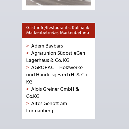
Gasthöfe/Restaurants, Kulinarik
Markenbetriebe, Markenbetrieb
Adem Baybars
Agrarunion Südost eGen
Lagerhaus & Co. KG
AGROPAC – Holzwerke
und Handelsges.m.b.H. & Co.
KG
Alois Greiner GmbH &
Co.KG
Altes Gehöft am
Lormanberg