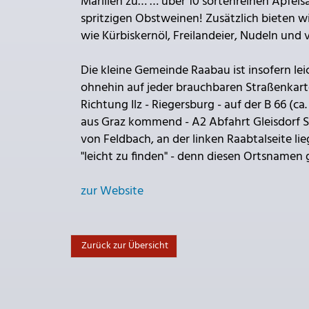
Marillen zu… … über 10 sortenreinen Apfel
spritzigen Obstweinen! Zusätzlich bieten w
wie Kürbiskernöl, Freilandeier, Nudeln und 
Die kleine Gemeinde Raabau ist insofern le
ohnehin auf jeder brauchbaren Straßenkarte 
Richtung Ilz - Riegersburg - auf der B 66 (
aus Graz kommend - A2 Abfahrt Gleisdorf Sü
von Feldbach, an der linken Raabtalseite 
"leicht zu finden" - denn diesen Ortsnamen g
zur Website
Zurück zur Übersicht