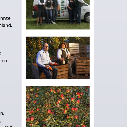
annte
nland.
0
chen
ln,
,