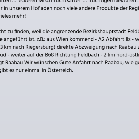
säften … leckeren Mischfruchtsäften … fruchtigen Nektaren
ir in unserem Hofladen noch viele andere Produkte der Reg
vieles mehr!
icht zu finden, weil die angrenzende Bezirkshauptstadt Fel
angeführt ist. z.B.: aus Wien kommend - A2 Abfahrt Ilz - w
ca. 3 km nach Riegersburg) direkte Abzweigung nach Raabau z
d - weiter auf der B68 Richtung Feldbach - 2 km nord-östl
liegt Raabau Wir wünschen Gute Anfahrt nach Raabau; wie g
ibt es nur einmal in Österreich.