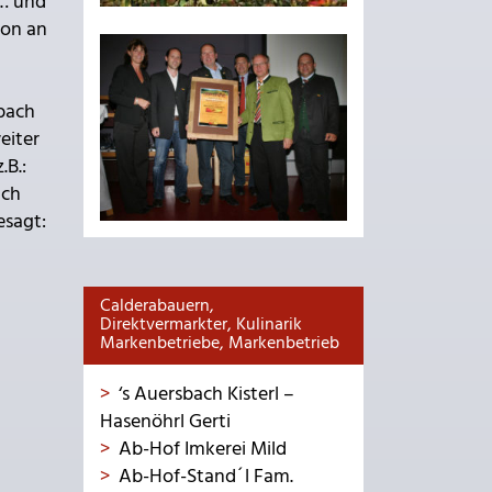
 … und
ion an
dbach
eiter
.B.:
ich
esagt:
Calderabauern,
Direktvermarkter, Kulinarik
Markenbetriebe, Markenbetrieb
‘s Auersbach Kisterl –
Hasenöhrl Gerti
Ab-Hof Imkerei Mild
Ab-Hof-Stand´l Fam.