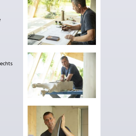
e
rechts