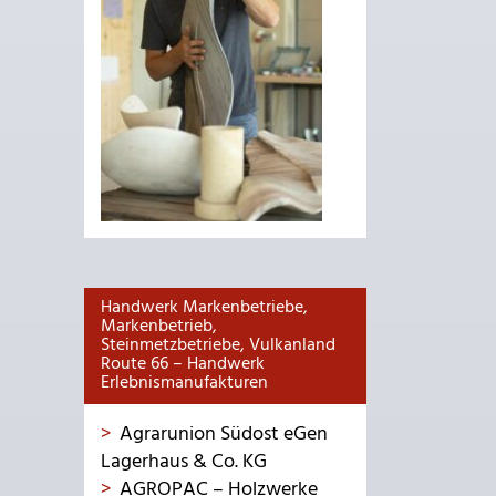
Handwerk Markenbetriebe,
Markenbetrieb,
Steinmetzbetriebe, Vulkanland
Route 66 – Handwerk
Erlebnismanufakturen
Agrarunion Südost eGen
Lagerhaus & Co. KG
AGROPAC – Holzwerke