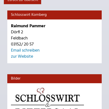
Zurück zur Übersicht
Schlosswirt Kornberg
Raimund Pammer
Dörfl 2
Feldbach
03152/ 20 57
Email schreiben
zur Website
Bilder