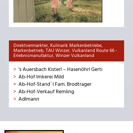
Direktvermarkter, Kulinarik Markenbetriebe,
Markenbetrieb, TAU Winzer, Vulkanland Route 66 -
Erlebnismanufaktur, Winzer Vulkanland
‘s Auersbach Kisterl – Hasenöhrl Gerti
Ab-Hof Imkerei Mild
Ab-Hof-Stand´l Fam. Brodtrager
Ab-Hof-Verkauf Remling
Adlmann