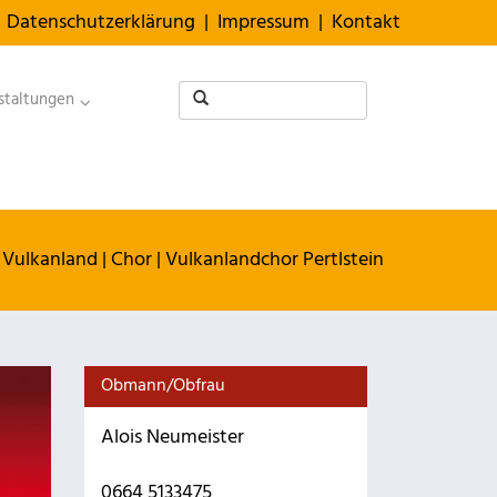
Datenschutzerklärung
|
Impressum
|
Kontakt
staltungen
Vulkanland
|
Chor
|
Vulkanlandchor Pertlstein
Obmann/Obfrau
Alois Neumeister
0664 5133475