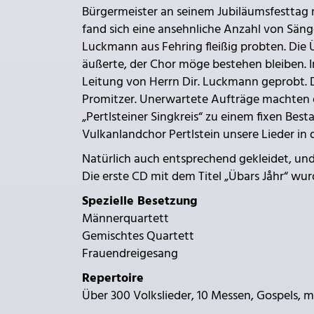
Bürgermeister an seinem Jubiläumsfesttag
fand sich eine ansehnliche Anzahl von Sänge
Luckmann aus Fehring fleißig probten. Die
äußerte, der Chor möge bestehen bleiben. I
Leitung von Herrn Dir. Luckmann geprobt. D
Promitzer. Unerwartete Aufträge machten es
„Pertlsteiner Singkreis“ zu einem fixen Best
Vulkanlandchor Pertlstein unsere Lieder in 
Natürlich auch entsprechend gekleidet, und
Die erste CD mit dem Titel „Übars Jåhr“ w
Spezielle Besetzung
Männerquartett
Gemischtes Quartett
Frauendreigesang
Repertoire
Über 300 Volkslieder, 10 Messen, Gospels, 