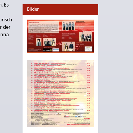
. Es
Bilder
Wunsch
r der
anna