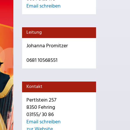
Email schreiben
Leitung
Johanna Promitzer
0681 10568551
Kontakt
Pertlstein 257
8350 Fehring
03155/ 30 86
Email schreiben
zur Website