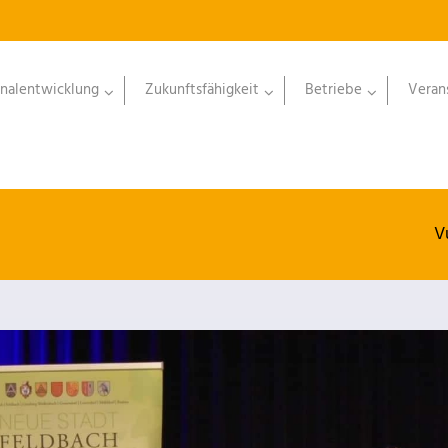
nalentwicklung
Zukunftsfähigkeit
Betriebe
Veran
V