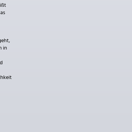
ißt
das
geht,
m in
nd
chkeit