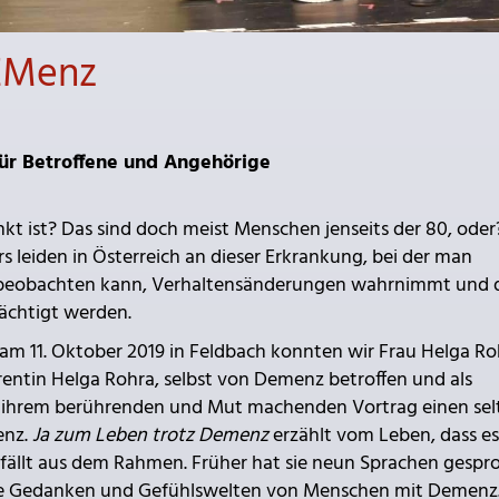
EMenz
ür Betroffene und Angehörige
t ist? Das sind doch meist Menschen jenseits der 80, oder
s leiden in Österreich an dieser Erkrankung, bei der man
n beobachten kann, Verhaltensänderungen wahrnimmt und 
ächtigt werden.
am 11. Oktober 2019 in Feldbach konnten wir Frau Helga Ro
entin Helga Rohra, selbst von Demenz betroffen und als
n ihrem berührenden und Mut machenden Vortrag einen se
enz.
Ja zum Leben trotz Demenz
erzählt vom Leben, dass e
 fällt aus dem Rahmen. Früher hat sie neun Sprachen gespr
ie Gedanken und Gefühlswelten von Menschen mit Demenz.