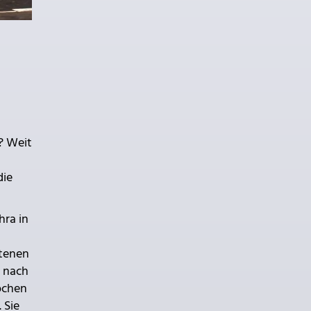
? Weit
die
hra in
ltenen
s nach
ochen
 Sie