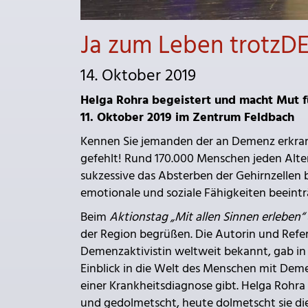
Ja zum Leben trotzD
14. Oktober 2019
Helga Rohra begeistert und macht Mut f
11. Oktober 2019 im Zentrum Feldbach
Kennen Sie jemanden der an Demenz erkrank
gefehlt! Rund 170.000 Menschen jeden Alter
sukzessive das Absterben der Gehirnzelle
emotionale und soziale Fähigkeiten beeintr
Beim
Aktionstag „Mit allen Sinnen erleben“
der Region begrüßen. Die Autorin und Refer
Demenzaktivistin weltweit bekannt, gab i
Einblick in die Welt des Menschen mit Dem
einer Krankheitsdiagnose gibt. Helga Rohra
und gedolmetscht, heute dolmetscht sie d