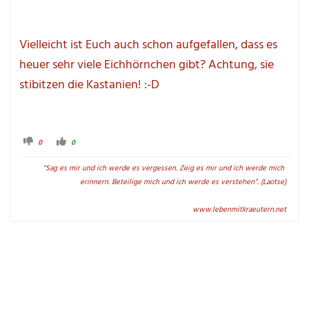
Vielleicht ist Euch auch schon aufgefallen, dass es 
heuer sehr viele Eichhörnchen gibt? Achtung, sie 
stibitzen die Kastanien! :-D
A
A
0
0
n
n
k
k
l
l
“Sag es mir und ich werde es vergessen. Zeig es mir und ich werde mich 
i
i
c
c
erinnern. Beteilige mich und ich werde es verstehen”. (Laotse)

k
k
e
e
n 
n 
f
f
www.lebenmitkraeutern.net
ü
ü
r 
r 
D
D
a
a
u
u
m
m
e
e
n 
n 
n
n
a
a
c
c
h 
h 
u
o