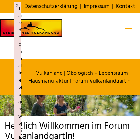
×
Datenschutzerklärung
|
Impressum
|
Kontakt
F
ai
le
Togg
d
t
o
in
iti
al
Vulkanland
|
Ökologisch – Lebensraum
|
iz
Hausmanufaktur
| Forum Vulkanlandgartln
e
pl
u
gi
n:
w
Herzlich Willkommen im Forum
pl
in
Vulkanlandgartln!
k