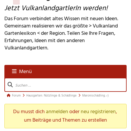
Failed to initialize plugin: wplink
Jetzt VulkanlandgartlerIn werden!
Das Forum verbindet altes Wissen mit neuen Ideen.
Gemeinsam realisieren wir das größte > Vulkanland
Gartenlexikon < der Region. Teilen Sie Ihre Fragen,
Erfahrungen, Ideen mit den anderen
Vulkanlandgartlern.
Menü
Forum-
Navigation
Forum-
Forum
Hausgarten: Nützlinge & Schädlinge
Maronischädling ;-)
Breadcrumbs 
Du musst dich 
anmelden
 oder 
neu registrieren
, 
- 
Du 
um Beiträge und Themen zu erstellen
bist 