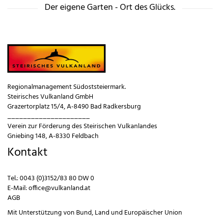
n
Der eigene Garten - Ort des Glücks.
b
t
e
e
n
n
.
.
Regionalmanagement Südoststeiermark.
Steirisches Vulkanland GmbH
Grazertorplatz 15/4, A-8490 Bad Radkersburg
_____________________
Verein zur Förderung des Steirischen Vulkanlandes
Gniebing 148, A-8330 Feldbach
Kontakt
Tel.:
0043 (0)3152/83 80 DW 0
E-Mail:
office@vulkanland.at
AGB
Mit Unterstützung von
Bund
,
Land
und
Europäischer Union