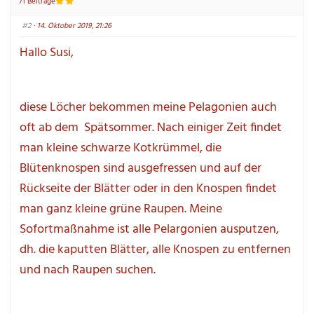
71 Beiträge
u
o
n
b
t
e
#2
 · 14. Oktober 2019, 21:26
e
n
n
.
.
Hallo Susi,
diese Löcher bekommen meine Pelagonien auch 
oft ab dem  Spätsommer. Nach einiger Zeit findet 
man kleine schwarze Kotkrümmel, die 
Blütenknospen sind ausgefressen und auf der 
Rückseite der Blätter oder in den Knospen findet 
man ganz kleine grüne Raupen. Meine 
Sofortmaßnahme ist alle Pelargonien ausputzen, 
dh. die kaputten Blätter, alle Knospen zu entfernen 
und nach Raupen suchen.