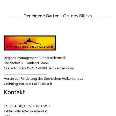
a
a
c
c
h 
h 
u
o
n
Der eigene Garten - Ort des Glücks.
b
t
e
e
n
n
.
.
Regionalmanagement Südoststeiermark.
Steirisches Vulkanland GmbH
Grazertorplatz 15/4, A-8490 Bad Radkersburg
_____________________
Verein zur Förderung des Steirischen Vulkanlandes
Gniebing 148, A-8330 Feldbach
Kontakt
Tel.:
0043 (0)3152/83 80 DW 0
E-Mail:
office@vulkanland.at