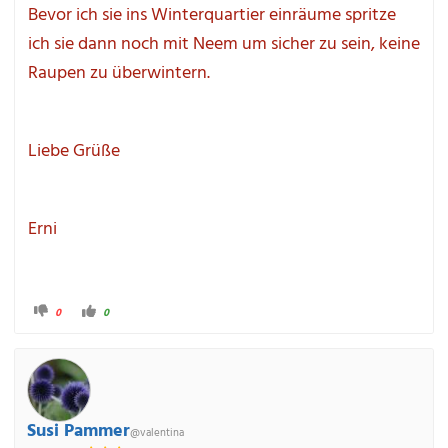
Bevor ich sie ins Winterquartier einräume spritze 
ich sie dann noch mit Neem um sicher zu sein, keine 
Raupen zu überwintern.
Liebe Grüße
Erni
A
A
0
0
n
n
k
k
l
l
i
i
c
c
k
k
e
e
n 
n 
f
f
ü
ü
Susi Pammer
r 
r 
@valentina
D
D