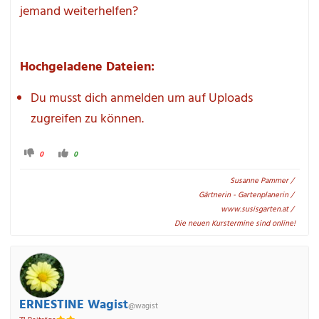
jemand weiterhelfen?
Hochgeladene Dateien:
Du musst dich anmelden um auf Uploads 
zugreifen zu können.
A
A
0
0
n
n
k
k
l
l
Susanne Pammer / 

i
i
c
c
Gärtnerin - Gartenplanerin / 

k
k
e
e
www.susisgarten.at / 

n 
n 
f
f
Die neuen Kurstermine sind online!
ü
ü
r 
r 
D
D
a
a
u
u
m
m
e
e
n 
n 
n
n
ERNESTINE Wagist
a
a
@wagist
c
c
h 
h 