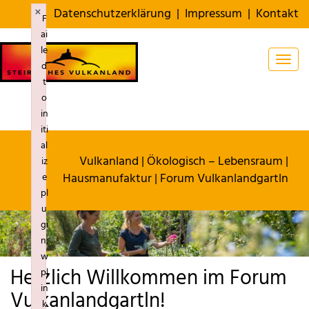
×
Datenschutzerklärung
|
Impressum
|
Kontakt
F
ai
le
Togg
d
t
o
in
iti
al
Vulkanland
|
Ökologisch – Lebensraum
|
iz
Hausmanufaktur
| Forum Vulkanlandgartln
e
pl
u
gi
n:
w
Herzlich Willkommen im Forum
pl
in
Vulkanlandgartln!
k