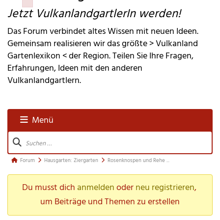
Failed to initialize plugin: wplink
Jetzt VulkanlandgartlerIn werden!
Das Forum verbindet altes Wissen mit neuen Ideen.
Gemeinsam realisieren wir das größte > Vulkanland
Gartenlexikon < der Region. Teilen Sie Ihre Fragen,
Erfahrungen, Ideen mit den anderen
Vulkanlandgartlern.
Menü
Forum-
Navigation
Forum-
Forum
Hausgarten: Ziergarten
Rosenknospen und Rehe ...
Breadcrumbs 
Du musst dich 
anmelden
 oder 
neu registrieren
, 
- 
Du 
um Beiträge und Themen zu erstellen
bist 