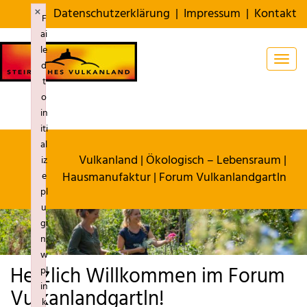
×
Datenschutzerklärung
|
Impressum
|
Kontakt
F
ai
le
Togg
d
t
o
in
iti
al
Vulkanland
|
Ökologisch – Lebensraum
|
iz
Hausmanufaktur
| Forum Vulkanlandgartln
e
pl
u
gi
n:
w
Herzlich Willkommen im Forum
pl
in
Vulkanlandgartln!
k