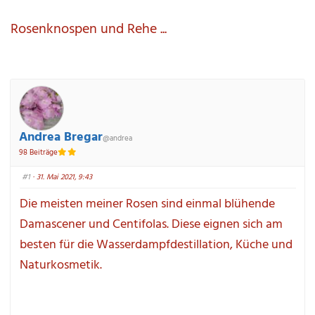
hier:
Rosenknospen und Rehe ...
Andrea Bregar
@andrea
98 Beiträge
#1
 · 31. Mai 2021, 9:43
Die meisten meiner Rosen sind einmal blühende 
Damascener und Centifolas. Diese eignen sich am 
besten für die Wasserdampfdestillation, Küche und 
Naturkosmetik.