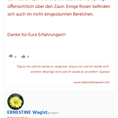
offensichtlich über den Zaun. Einige Rosen befinden 
sich auch im nicht eingezäunten Bereichen.
Danke für Eure Erfahrungen!!
A
A
0
0
n
n
k
k
l
l
“Sag es mir und ich werde es vergessen. Zeig es mir und ich werde mich 
i
i
c
c
erinnern. Beteilige mich und ich werde es verstehen”. (Laotse)

k
k
e
e
n 
n 
f
f
www.lebenmitkraeutern.net
ü
ü
r 
r 
D
D
a
a
u
u
m
m
e
e
n 
n 
n
n
ERNESTINE Wagist
a
a
@wagist
c
c
h 
h 