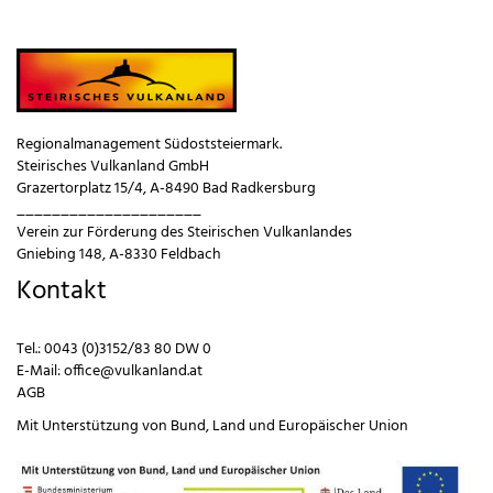
a
a
c
c
h 
h 
u
o
n
b
t
e
e
n
n
.
.
Regionalmanagement Südoststeiermark.
Steirisches Vulkanland GmbH
Grazertorplatz 15/4, A-8490 Bad Radkersburg
_____________________
Verein zur Förderung des Steirischen Vulkanlandes
Gniebing 148, A-8330 Feldbach
Kontakt
Tel.:
0043 (0)3152/83 80 DW 0
E-Mail:
office@vulkanland.at
AGB
Mit Unterstützung von
Bund
,
Land
und
Europäischer Union