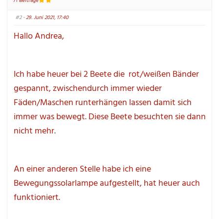
71 Beiträge
u
o
n
b
t
e
#2
 · 29. Juni 2021, 17:40
e
n
n
.
.
Hallo Andrea,
Ich habe heuer bei 2 Beete die  rot/weißen Bänder 
gespannt, zwischendurch immer wieder 
Fäden/Maschen runterhängen lassen damit sich 
immer was bewegt. Diese Beete besuchten sie dann 
nicht mehr.
An einer anderen Stelle habe ich eine 
Bewegungssolarlampe aufgestellt, hat heuer auch 
funktioniert.