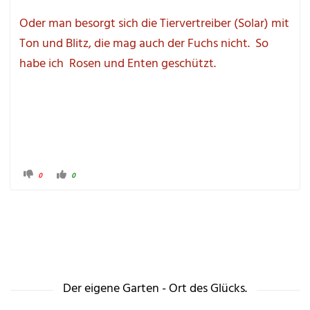
Oder man besorgt sich die Tiervertreiber (Solar) mit 
Ton und Blitz, die mag auch der Fuchs nicht.  So 
habe ich  Rosen und Enten geschützt.
A
A
0
0
n
n
k
k
l
l
i
i
c
c
k
k
e
e
n 
n 
f
f
ü
ü
r 
r 
D
D
a
a
u
u
Der eigene Garten - Ort des Glücks.
m
m
e
e
n 
n 
n
n