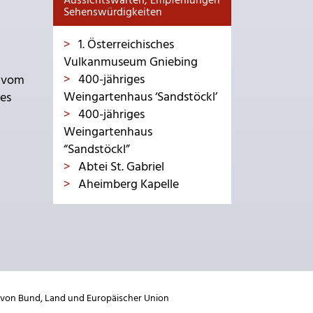
Aussichtswarten, Empfehlungen
Sehenswürdigkeiten
1. Österreichisches
Vulkanmuseum Gniebing
400-jähriges
d vom
Weingartenhaus ‘Sandstöckl’
mes
400-jähriges
Weingartenhaus
“Sandstöckl”
Abtei St. Gabriel
Aheimberg Kapelle
 von
Bund
,
Land
und
Europäischer Union