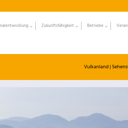
nalentwicklung
Zukunftsfähigkeit
Betriebe
Veran
Vulkanland
|
Sehens