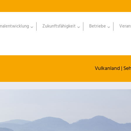
nalentwicklung
Zukunftsfähigkeit
Betriebe
Veran
Vulkanland
|
Seh