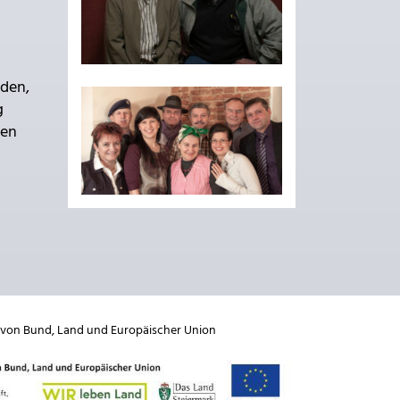
aden,
g
den
 von
Bund
,
Land
und
Europäischer Union