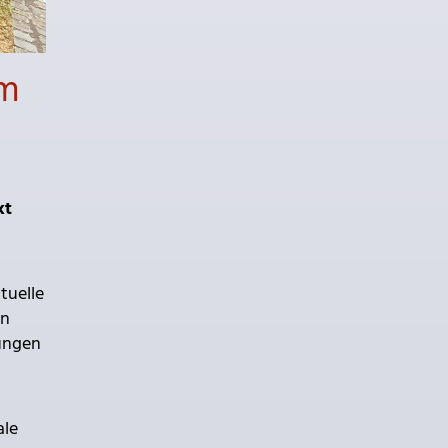
um
kt
tuelle
en
lungen
ale