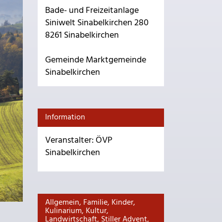
Bade- und Freizeitanlage
Siniwelt Sinabelkirchen 280
8261 Sinabelkirchen
Gemeinde Marktgemeinde
Sinabelkirchen
Information
Veranstalter: ÖVP
Sinabelkirchen
Allgemein, Familie, Kinder,
Kulinarium, Kultur,
Landwirtschaft, Stiller Advent,