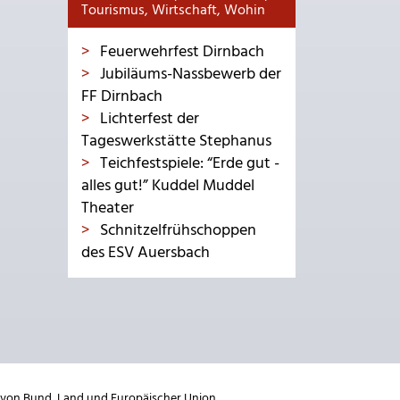
Tourismus, Wirtschaft, Wohin
Feuerwehrfest Dirnbach
Jubiläums-Nassbewerb der
FF Dirnbach
Lichterfest der
Tageswerkstätte Stephanus
Teichfestspiele: “Erde gut -
alles gut!” Kuddel Muddel
Theater
Schnitzelfrühschoppen
des ESV Auersbach
 von
Bund
,
Land
und
Europäischer Union