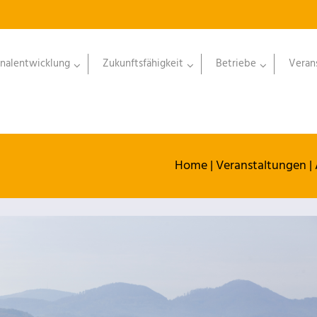
nalentwicklung
Zukunftsfähigkeit
Betriebe
Veran
Home
|
Veranstaltungen
|