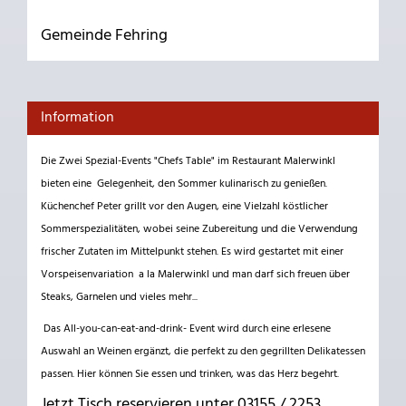
Gemeinde Fehring
Information
Die Zwei Spezial-Events "Chefs Table" im Restaurant Malerwinkl
bieten eine Gelegenheit, den Sommer kulinarisch zu genießen.
Küchenchef Peter grillt vor den Augen, eine Vielzahl köstlicher
Sommerspezialitäten, wobei seine Zubereitung und die Verwendung
frischer Zutaten im Mittelpunkt stehen. Es wird gestartet mit einer
Vorspeisenvariation a la Malerwinkl und man darf sich freuen über
Steaks, Garnelen und vieles mehr...
Das All-you-can-eat-and-drink- Event wird durch eine erlesene
Auswahl an Weinen ergänzt, die perfekt zu den gegrillten Delikatessen
passen. Hier können Sie essen und trinken, was das Herz begehrt.
Jetzt Tisch reservieren unter 03155 / 2253