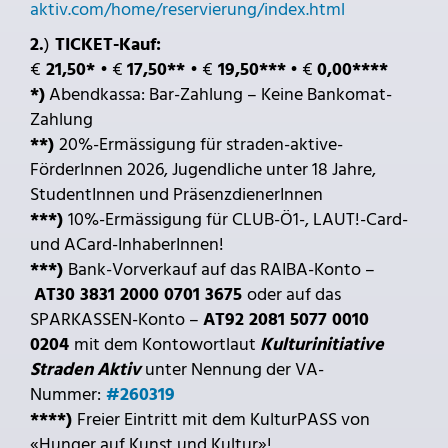
aktiv.com/home/reservierung/index.html
2.
)
TICKET-Kauf:
€
21,50*
• €
17,50**
• €
19,50***
• €
0,00****
*)
Abendkassa: Bar-Zahlung – Keine Bankomat-
Zahlung
**)
20%-Ermässigung für straden-aktive-
FörderInnen 2026, Jugendliche unter 18 Jahre,
StudentInnen und PräsenzdienerInnen
***)
10%-Ermässigung für CLUB-Ö1-, LAUT!-Card-
und ACard-InhaberInnen!
***)
Bank-Vorverkauf auf das RAIBA-Konto –
AT30 3831 2000 0701 3675
oder auf das
SPARKASSEN-Konto –
AT92 2081 5077 0010
0204
mit dem Kontowortlaut
Kulturinitiative
Straden Aktiv
unter Nennung der VA-
Nummer:
#260319
****)
Freier Eintritt mit dem KulturPASS von
«Hunger auf Kunst und Kultur»!