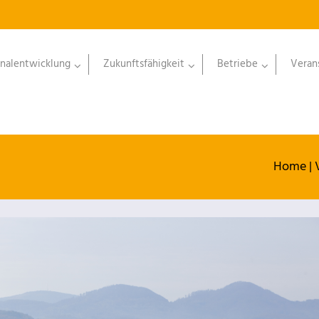
nalentwicklung
Zukunftsfähigkeit
Betriebe
Veran
Home
|