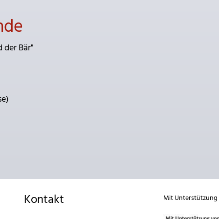
nde
 der Bär"
se)
Kontakt
Mit Unterstützung