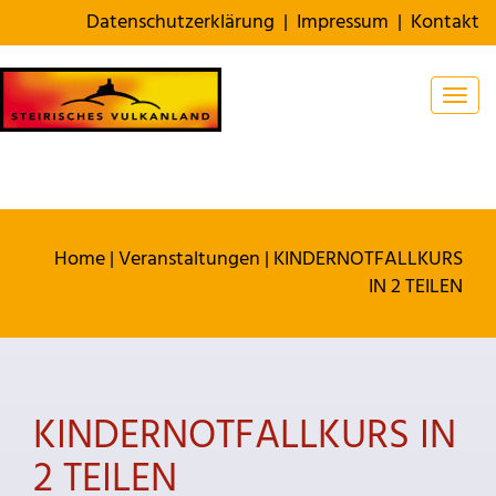
Datenschutzerklärung
|
Impressum
|
Kontakt
Togg
Home
|
Veranstaltungen
|
KINDERNOTFALLKURS
IN 2 TEILEN
KINDERNOTFALLKURS IN
2 TEILEN