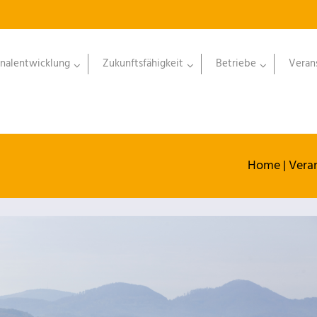
nalentwicklung
Zukunftsfähigkeit
Betriebe
Veran
Home
|
Vera