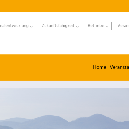
nalentwicklung
Zukunftsfähigkeit
Betriebe
Veran
Home
|
Veranst