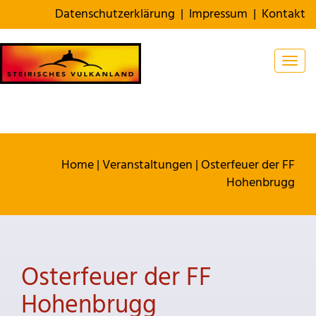
Datenschutzerklärung
|
Impressum
|
Kontakt
Togg
Home
|
Veranstaltungen
|
Osterfeuer der FF
Hohenbrugg
Osterfeuer der FF
Hohenbrugg