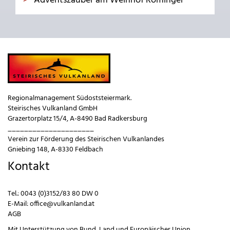
Adventszauber am Weinhof Rominger
Regionalmanagement Südoststeiermark.
Steirisches Vulkanland GmbH
Grazertorplatz 15/4, A-8490 Bad Radkersburg
_____________________
Verein zur Förderung des Steirischen Vulkanlandes
Gniebing 148, A-8330 Feldbach
Kontakt
Tel.:
0043 (0)3152/83 80 DW 0
E-Mail:
office@vulkanland.at
AGB
Mit Unterstützung von
Bund
,
Land
und
Europäischer Union