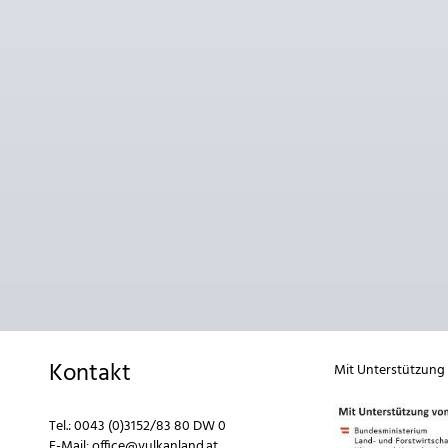
Kontakt
Mit Unterstützung
Tel.:
0043 (0)3152/83 80 DW 0
E-Mail:
office@vulkanland.at