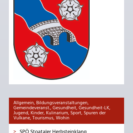
Allgemein, Bildungsveranstaltungen,
Gemeindeveranst., Gesundheit, Gesundheit-LK,
Jugend, Kinder, Kulinarium, Sport, Spuren der
Vulkane, Tourismus, Wohin
SPÖ Stoataler Herbsteinklang