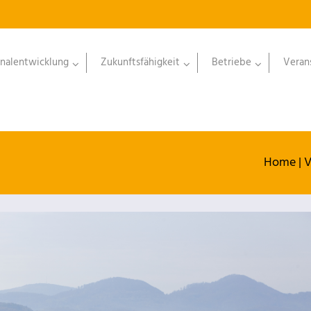
nalentwicklung
Zukunftsfähigkeit
Betriebe
Veran
Home
|
V