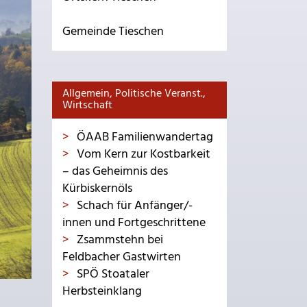
Gemeinde Tieschen
Allgemein, Politische Veranst.,
Wirtschaft
ÖAAB Familienwandertag
Vom Kern zur Kostbarkeit
– das Geheimnis des
Kürbiskernöls
Schach für Anfänger/-
innen und Fortgeschrittene
Zsammstehn bei
Feldbacher Gastwirten
SPÖ Stoataler
Herbsteinklang