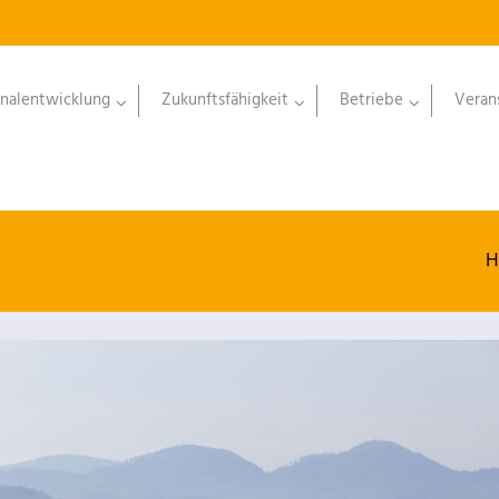
nalentwicklung
Zukunftsfähigkeit
Betriebe
Veran
H