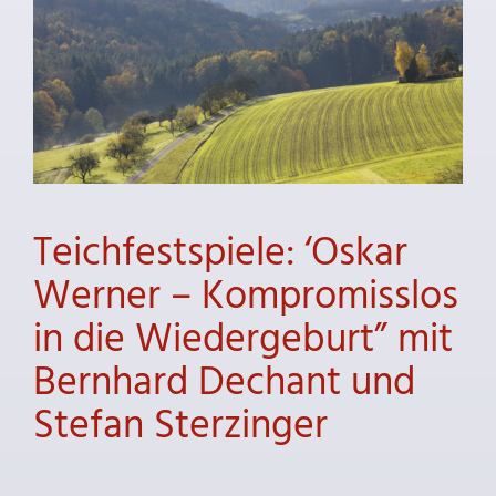
Teichfestspiele: ‘Oskar
Werner – Kompromisslos
in die Wiedergeburt” mit
Bernhard Dechant und
Stefan Sterzinger