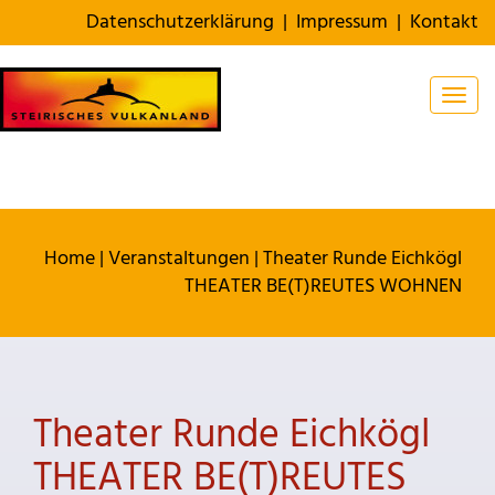
Datenschutzerklärung
|
Impressum
|
Kontakt
Togg
Home
|
Veranstaltungen
|
Theater Runde Eichkögl
THEATER BE(T)REUTES WOHNEN
Theater Runde Eichkögl
THEATER BE(T)REUTES