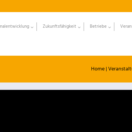
nalentwicklung
Zukunftsfähigkeit
Betriebe
Veran
Home
|
Veranstal