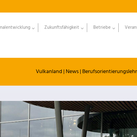
nalentwicklung
Zukunftsfähigkeit
Betriebe
Veran
Vulkanland
|
News
|
Berufsorientierungsleh