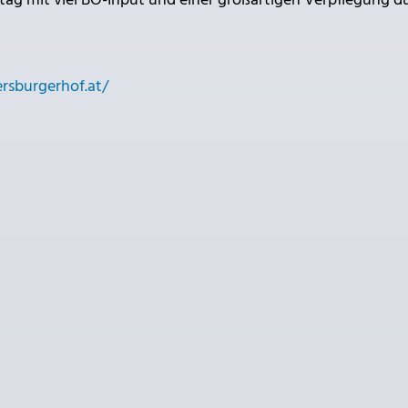
ag mit viel BO-Input und einer großartigen Verpflegung d
ersburgerhof.at/