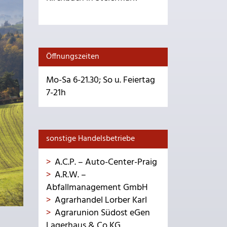
Öffnungszeiten
Mo-Sa 6-21.30; So u. Feiertag
7-21h
sonstige Handelsbetriebe
A.C.P. – Auto-Center-Praig
A.R.W. –
Abfallmanagement GmbH
Agrarhandel Lorber Karl
Agrarunion Südost eGen
Lagerhaus & Co KG