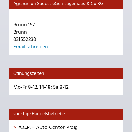
Agrarunion Südost eGen Lagerhaus & Co KG
Brunn 152
Brunn
031552230
Email schreiben
Öffnungszeiten
Mo-Fr 8-12, 14-18; Sa 8-12
sonstige Handelsbetriebe
A.C.P. – Auto-Center-Praig