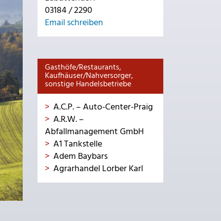
03184 / 2290
Email schreiben
Gasthöfe/Restaurants,
Kaufhäuser/Nahversorger,
sonstige Handelsbetriebe
A.C.P. – Auto-Center-Praig
A.R.W. –
Abfallmanagement GmbH
A1 Tankstelle
Adem Baybars
Agrarhandel Lorber Karl