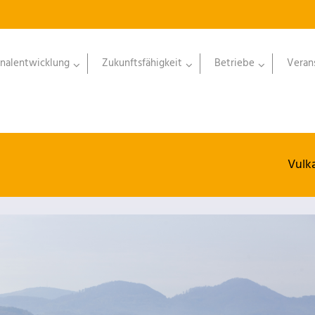
nalentwicklung
Zukunftsfähigkeit
Betriebe
Veran
Vulk